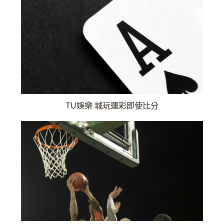
TU娛樂 城玩運彩即使比分