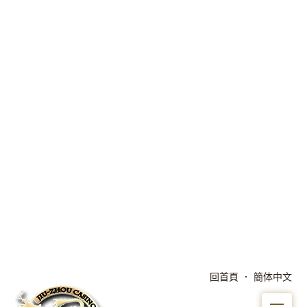
回首頁
．
簡体中文
Me