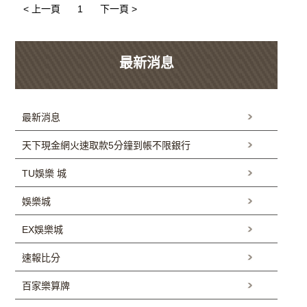
< 上一頁
1
下一頁 >
最新消息
最新消息
天下現金網火速取款5分鐘到帳不限銀行
TU娛樂 城
娛樂城
EX娛樂城
速報比分
百家樂算牌