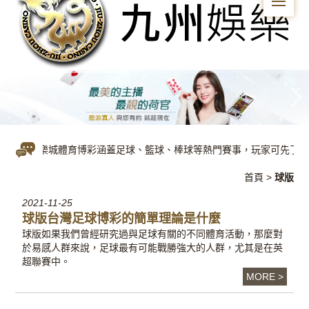
通博娛樂城體育博彩涵蓋足球、籃球、棒球等熱門賽事，玩家可先了解
首頁
>
球版
2021-11-25
球版台灣足球博彩的簡單理論是什麼
球版如果我們曾經研究過與足球有關的不同體育活動，那麼對
於易感人群來說，足球最有可能戰勝強大的人群，尤其是在英
超聯賽中。
MORE >