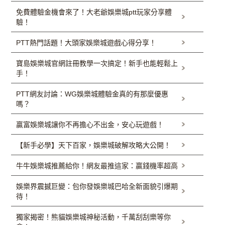
免費體驗金機會來了！大老爺娛樂城ptt玩家分享體
驗！
PTT熱門話題！大頭家娛樂城遊戲心得分享！
寶島娛樂城官網註冊教學一次搞定！新手也能輕鬆上
手！
PTT網友討論：WG娛樂城體驗金真的有那麼優惠
嗎？
贏富娛樂城讓你不再擔心不出金，安心玩遊戲！
【新手必學】天下百家，娛樂城破解攻略大公開！
牛牛娛樂城推薦給你！網友最推這家：贏錢機率超高
娛樂界震撼巨變：包你發娛樂城巴哈全新面貌引爆期
待！
獨家揭密！熊貓娛樂城神秘活動，千萬刮刮樂等你