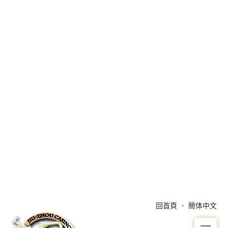
回首頁
．
簡体中文
Me