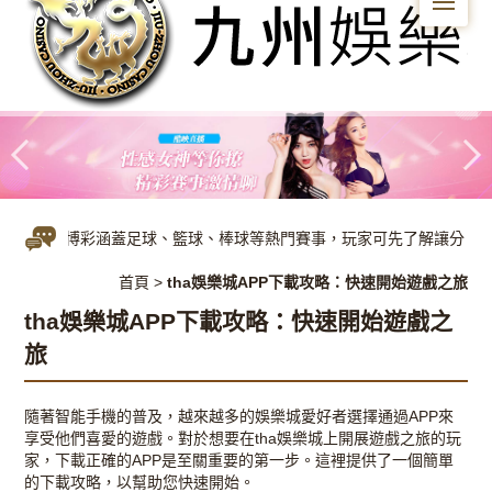
樂城體育博彩涵蓋足球、籃球、棒球等熱門賽事，玩家可先了解讓分、大
首頁
>
tha娛樂城APP下載攻略：快速開始遊戲之旅
tha娛樂城APP下載攻略：快速開始遊戲之
旅
隨著智能手機的普及，越來越多的娛樂城愛好者選擇通過APP來
享受他們喜愛的遊戲。對於想要在tha娛樂城上開展遊戲之旅的玩
家，下載正確的APP是至關重要的第一步。這裡提供了一個簡單
的下載攻略，以幫助您快速開始。